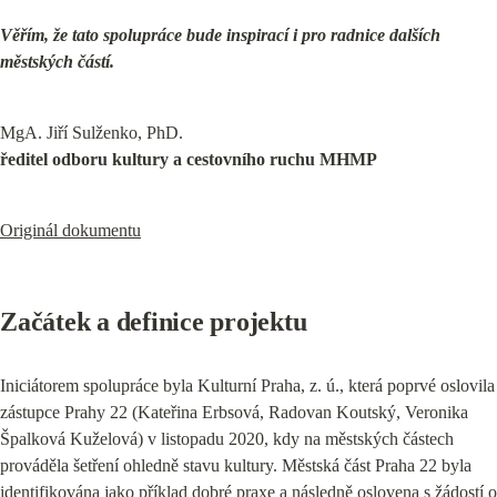
Věřím, že tato spolupráce bude inspirací i pro radnice dalších 
městských částí.
ředitel odboru kultury a cestovního ruchu MHMP
Originál dokumentu
Začátek a definice projektu
Iniciátorem spolupráce byla Kulturní Praha, z. ú., která poprvé oslovila 
zástupce Prahy 22 (Kateřina Erbsová, Radovan Koutský, Veronika 
Špalková Kuželová) v listopadu 2020, kdy na městských částech 
prováděla šetření ohledně stavu kultury. Městská část Praha 22 byla 
identifikována jako příklad dobré praxe a následně oslovena s žádostí o 