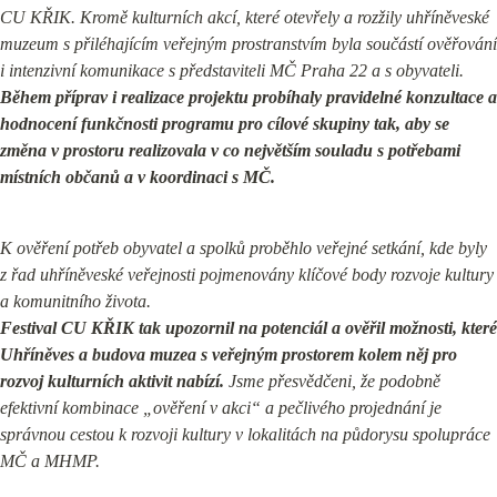
CU KŘIK. Kromě kulturních akcí, které otevřely a rozžily uhříněveské 
muzeum s přiléhajícím veřejným prostranstvím byla součástí ověřování 
i intenzivní komunikace s představiteli MČ Praha 22 a s obyvateli. 
Během příprav i realizace projektu probíhaly pravidelné konzultace a 
hodnocení funkčnosti programu pro cílové skupiny tak, aby se 
změna v prostoru realizovala v co největším souladu s potřebami 
místních občanů a v koordinaci s MČ.
K ověření potřeb obyvatel a spolků proběhlo veřejné setkání, kde byly 
z řad uhříněveské veřejnosti pojmenovány klíčové body rozvoje kultury 
Festival CU KŘIK tak upozornil na potenciál a ověřil možnosti, které 
Uhříněves a budova muzea s veřejným prostorem kolem něj pro 
rozvoj kulturních aktivit nabízí.
 Jsme přesvědčeni, že podobně 
efektivní kombinace „ověření v akci“ a pečlivého projednání je 
správnou cestou k rozvoji kultury v lokalitách na půdorysu spolupráce 
MČ a MHMP.