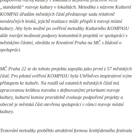
„standardů“ rozvoje kultury v lokalitách. Metodika s názvem Kulturní 
KOMPAS úřadům městských částí představuje sadu relativně 
nenáročných kroků, jejichž realizace může přispět k rozvoji místní 
kultury. Aby bylo možné po ověření metodiky Kulturního KOMPASU 
dále rozvíjet možnosti podpory komunitních projektů ve spolupráci s 
městskými částmi, obrátila se Kreativní Praha na MČ s žádostí o 
spolupráci.
MČ Praha 22 se do tohoto projektu zapojila jako první z 57 městských 
částí. Pro pilotní ověření KOMPASU byla Uhříněves inspirativní svým 
přístupem ke kultuře. Na rozdíl od ostatních městských částí má 
zpracovanou krátkou rozvahu s definovanými prioritami rozvoje 
kultury, kulturní komise pravidelně evaluuje podpořené projekty a 
obecně je městská část otevřena spolupráci v rámci rozvoje místní 
kultury.
Testování metodiky proběhlo atraktivní formou šestitýdenního festivalu 