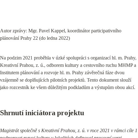
Autor zprávy: Mgr. Pavel Kappel, koordinátor participativního 
plánování Prahy 22 (do ledna 2022)
Na podzim 2021 proběhla v úzké spolupráci s organizací hl. m. Prahy, 
Kreativní Prahou, z. ú., odborem kultury a cestovního ruchu MHMP a 
Institutem plánování a rozvoje hl. m. Prahy závěrečná fáze dvou 
vzájemně se doplňujících pilotních projektů. Tento dokument slouží 
jako rozcestník ke všem důležitým podkladům a výstupům obou akcí.
Shrnutí iniciátora projektu
Magistrát společně s Kreativní Prahou, z. ú. v roce 2021 v rámci cíle 1 
podporovat rozvoj kultury v lokalitách definoval pracovní verzi 